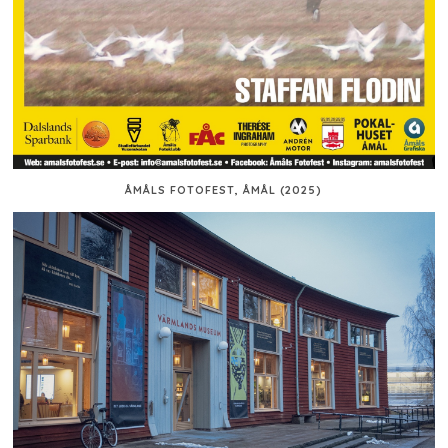
ÅMÅLS FOTOFEST, ÅMÅL (2025)