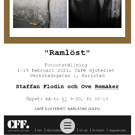
CAFÉ GJUTERIET, KARLSTAD (2021)