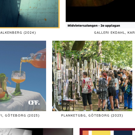
FALKENBERG (2024)
GALLERI EKDAHL, KAR
I, GÖTEBORG (2023)
PLANKETGBG, GÖTEBORG (2023)