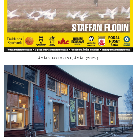
ÅMÅLS FOTOFEST, ÅMÅL (2025)