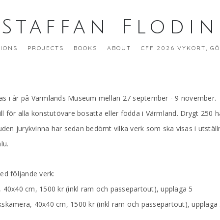
Staffan Flodin
TIONS
PROJECTS
BOOKS
ABOUT
CFF 2026 VYKORT, G
sas i år på Värmlands Museum mellan 27 september - 9 november.
till för alla konstutövare bosatta eller födda i Värmland. Drygt 25
juden jurykvinna har sedan bedömt vilka verk som ska visas i utstäl
lu.
ed följande verk:
, 40x40 cm, 1500 kr (inkl ram och passepartout), upplaga 5
kskamera, 40x40 cm, 1500 kr (inkl ram och passepartout), upplaga