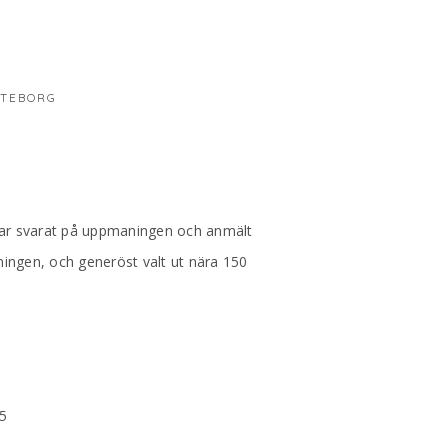
ÖTEBORG
0 har svarat på uppmaningen och anmält
lningen, och generöst valt ut nära 150
 5