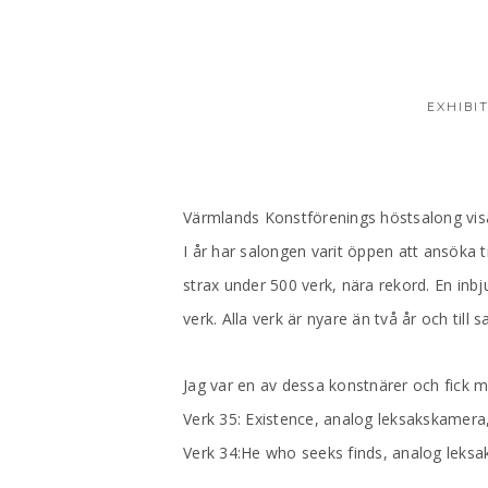
EXHIBI
Värmlands Konstförenings höstsalong vi
I år har salongen varit öppen att ansöka 
strax under 500 verk, nära rekord. En inb
verk. Alla verk är nyare än två år och till sa
Jag var en av dessa konstnärer och fick m
Verk 35: Existence, analog leksakskamera
Verk 34:He who seeks finds, analog leksa