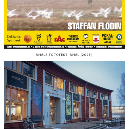
ÅMÅLS FOTOFEST, ÅMÅL (2025)