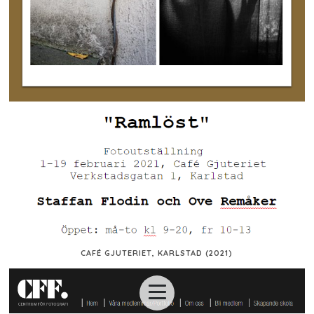
CAFÉ GJUTERIET, KARLSTAD (2021)