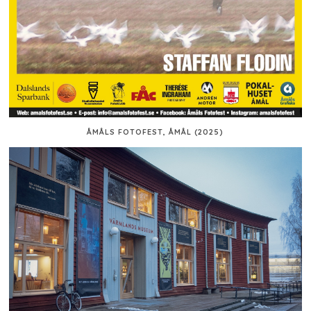
ÅMÅLS FOTOFEST, ÅMÅL (2025)